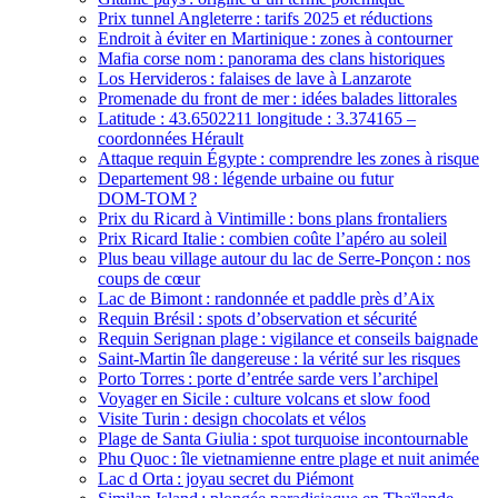
Prix tunnel Angleterre : tarifs 2025 et réductions
Endroit à éviter en Martinique : zones à contourner
Mafia corse nom : panorama des clans historiques
Los Hervideros : falaises de lave à Lanzarote
Promenade du front de mer : idées balades littorales
Latitude : 43.6502211 longitude : 3.374165 –
coordonnées Hérault
Attaque requin Égypte : comprendre les zones à risque
Departement 98 : légende urbaine ou futur
DOM‑TOM ?
Prix du Ricard à Vintimille : bons plans frontaliers
Prix Ricard Italie : combien coûte l’apéro au soleil
Plus beau village autour du lac de Serre‑Ponçon : nos
coups de cœur
Lac de Bimont : randonnée et paddle près d’Aix
Requin Brésil : spots d’observation et sécurité
Requin Serignan plage : vigilance et conseils baignade
Saint‑Martin île dangereuse : la vérité sur les risques
Porto Torres : porte d’entrée sarde vers l’archipel
Voyager en Sicile : culture volcans et slow food
Visite Turin : design chocolats et vélos
Plage de Santa Giulia : spot turquoise incontournable
Phu Quoc : île vietnamienne entre plage et nuit animée
Lac d Orta : joyau secret du Piémont