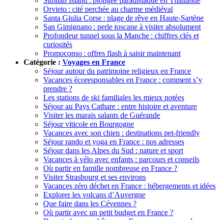
Similan Island : plongée paradisiaque en Thaïlande
Orvieto : cité perchée au charme médiéval
Santa Giulia Corse : plage de rêve en Haute‑Sartène
San Gimignano : perle toscane à visiter absolument
Profondeur tunnel sous la Manche : chiffres clés et
curiosités
Promoconso : offres flash à saisir maintenant
Catégorie :
Voyages en France
Séjour autour du patrimoine religieux en France
Vacances écoresponsables en France : comment s’y
prendre ?
Les stations de ski familiales les mieux notées
Séjour au Pays Cathare : entre histoire et aventure
Visiter les marais salants de Guérande
Séjour viticole en Bourgogne
Vacances avec son chien : destinations pet-friendly
Séjour rando et yoga en France : nos adresses
Séjour dans les Alpes du Sud : nature et sport
Vacances à vélo avec enfants : parcours et conseils
Où partir en famille nombreuse en France ?
Visiter Strasbourg et ses environs
Vacances zéro déchet en France : hébergements et idées
Explorer les volcans d’Auvergne
Que faire dans les Cévennes ?
Où partir avec un petit budget en France ?