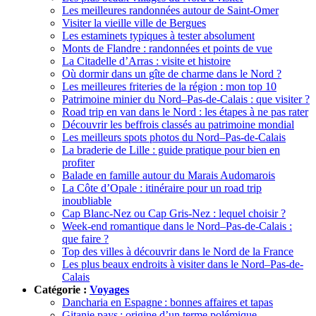
Les meilleures randonnées autour de Saint-Omer
Visiter la vieille ville de Bergues
Les estaminets typiques à tester absolument
Monts de Flandre : randonnées et points de vue
La Citadelle d’Arras : visite et histoire
Où dormir dans un gîte de charme dans le Nord ?
Les meilleures friteries de la région : mon top 10
Patrimoine minier du Nord–Pas-de-Calais : que visiter ?
Road trip en van dans le Nord : les étapes à ne pas rater
Découvrir les beffrois classés au patrimoine mondial
Les meilleurs spots photos du Nord–Pas-de-Calais
La braderie de Lille : guide pratique pour bien en
profiter
Balade en famille autour du Marais Audomarois
La Côte d’Opale : itinéraire pour un road trip
inoubliable
Cap Blanc-Nez ou Cap Gris-Nez : lequel choisir ?
Week-end romantique dans le Nord–Pas-de-Calais :
que faire ?
Top des villes à découvrir dans le Nord de la France
Les plus beaux endroits à visiter dans le Nord–Pas-de-
Calais
Catégorie :
Voyages
Dancharia en Espagne : bonnes affaires et tapas
Gitanie pays : origine d’un terme polémique