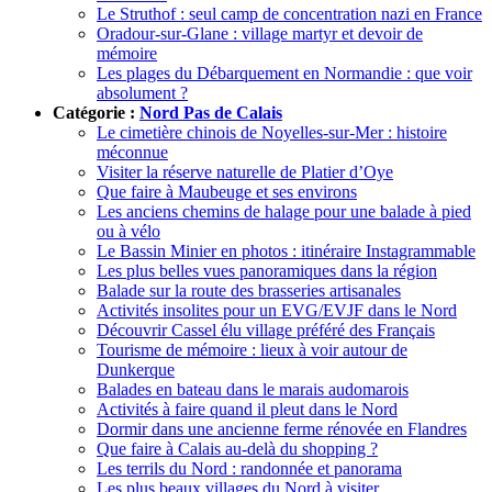
Le Struthof : seul camp de concentration nazi en France
Oradour-sur-Glane : village martyr et devoir de
mémoire
Les plages du Débarquement en Normandie : que voir
absolument ?
Catégorie :
Nord Pas de Calais
Le cimetière chinois de Noyelles-sur-Mer : histoire
méconnue
Visiter la réserve naturelle de Platier d’Oye
Que faire à Maubeuge et ses environs
Les anciens chemins de halage pour une balade à pied
ou à vélo
Le Bassin Minier en photos : itinéraire Instagrammable
Les plus belles vues panoramiques dans la région
Balade sur la route des brasseries artisanales
Activités insolites pour un EVG/EVJF dans le Nord
Découvrir Cassel élu village préféré des Français
Tourisme de mémoire : lieux à voir autour de
Dunkerque
Balades en bateau dans le marais audomarois
Activités à faire quand il pleut dans le Nord
Dormir dans une ancienne ferme rénovée en Flandres
Que faire à Calais au-delà du shopping ?
Les terrils du Nord : randonnée et panorama
Les plus beaux villages du Nord à visiter