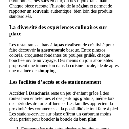
traditionnels, des
sacs
en cuir, ou des bijoux faits main.
Chaque pièce raconte l’histoire de la
région
et permet de
rapporter un
souvenir
authentique, bien loin des produits
standardisés.
La diversité des expériences culinaires sur
place
Les restaurants et bars à
tapas
rivalisent de créativité pour
faire découvrir la
gastronomie
basque. Entre pintxos
colorés, croquettes fondantes ou poulpes grillés, chaque
bouchée invite au voyage. Des menus du jour abordables
proposent une immersion dans la
cuisine
locale, idéale après
une matinée de
shopping
.
Les facilités d’accès et de stationnement
Accéder à
Dancharia
reste un jeu d’enfant grâce à des
routes bien entretenues et des parkings gratuits, même lors
des périodes de forte affluence. Les familles apprécient la
proximité des commerces et la possibilité de tout faire à pied.
Les stations-service sur place offrent un carburant moins
cher, parfait pour boucler la boucle du
bon plan
.
Comparer les prix entre plusieurs boutiques pour