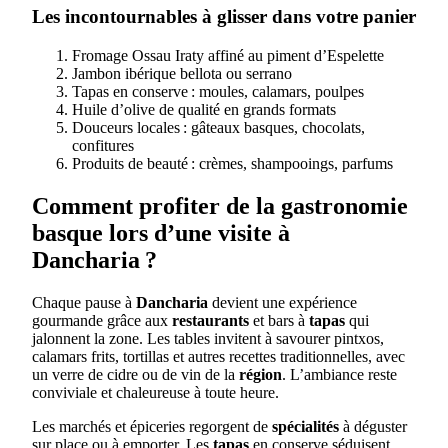
Les incontournables à glisser dans votre panier
Fromage Ossau Iraty affiné au piment d’Espelette
Jambon ibérique bellota ou serrano
Tapas en conserve : moules, calamars, poulpes
Huile d’olive de qualité en grands formats
Douceurs locales : gâteaux basques, chocolats,
confitures
Produits de beauté : crèmes, shampooings, parfums
Comment profiter de la gastronomie
basque lors d’une visite à
Dancharia ?
Chaque pause à
Dancharia
devient une expérience
gourmande grâce aux
restaurants
et bars à
tapas
qui
jalonnent la zone. Les tables invitent à savourer pintxos,
calamars frits, tortillas et autres recettes traditionnelles, avec
un verre de cidre ou de vin de la
région
. L’ambiance reste
conviviale et chaleureuse à toute heure.
Les marchés et épiceries regorgent de
spécialités
à déguster
sur place ou à emporter. Les
tapas
en conserve séduisent