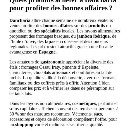
Quels produits acheter à Dancharia
pour profiter des bonnes affaires ?
Dancharia
attire chaque semaine de nombreux visiteurs
venus profiter des
bonnes affaires
sur des
produits
du
quotidien ou des
spécialités
locales. Les rayons alimentaires
proposent des fromages basques, du
jambon ibérique
, de
l’huile d’olive, des
tapas
en conserve et des douceurs
régionales. Les prix restent attractifs grâce à une fiscalité
avantageuse en
Espagne
.
Les amateurs de
gastronomie
apprécient la diversité des
étals : fromages Ossau Iraty, piments d’Espelette,
charcuteries, chocolats artisanaux et confitures au lait de
brebis. La qualité s’allie à la découverte, avec des formats
familiaux ou des coffrets prêts à offrir. Attention à bien
comparer les prix et à vérifier les dates de péremption sur
certains lots.
Dans les rayons non alimentaires,
cosmétiques
, parfums et
soins capillaires affichent souvent des remises supérieures à
30 % sur des marques reconnues. Vêtements,
sacs
,
accessoires et objets de décoration complètent l’offre, pour
un
shopping
varié et malin sans sacrifier la qualité.