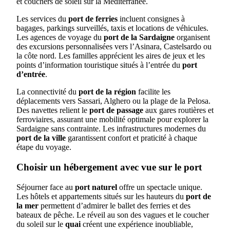
et couchers de soleil sur la Méditerranée.
Les services du
port de ferries
incluent consignes à
bagages, parkings surveillés, taxis et locations de véhicules.
Les agences de voyage du
port de la Sardaigne
organisent
des excursions personnalisées vers l’Asinara, Castelsardo ou
la côte nord. Les familles apprécient les aires de jeux et les
points d’information touristique situés à l’entrée du
port
d’entrée
.
La connectivité du
port de la région
facilite les
déplacements vers Sassari, Alghero ou la plage de la Pelosa.
Des navettes relient le
port de passage
aux gares routières et
ferroviaires, assurant une mobilité optimale pour explorer la
Sardaigne sans contrainte. Les infrastructures modernes du
port de la ville
garantissent confort et praticité à chaque
étape du voyage.
Choisir un hébergement avec vue sur le port
Séjourner face au
port naturel
offre un spectacle unique.
Les hôtels et appartements situés sur les hauteurs du
port de
la mer
permettent d’admirer le ballet des ferries et des
bateaux de pêche. Le réveil au son des vagues et le coucher
du soleil sur le
quai
créent une expérience inoubliable,